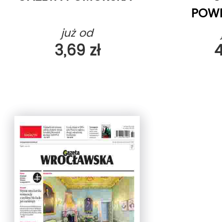
POW
WIA
już od
OŁ
3,69 zł
4