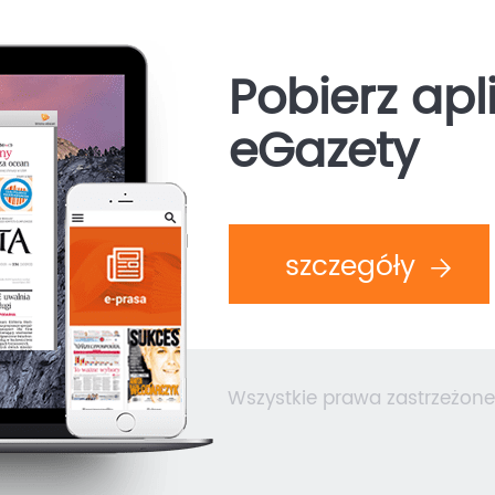
Pobierz apl
eGazety
szczegóły
Wszystkie prawa zastrzeżone