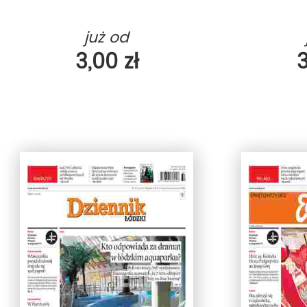
już od
3,00 zł
3