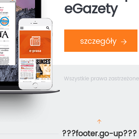
eGazety
szczegóły
Wszystkie prawa zastrzeżone
???footer.go-up???