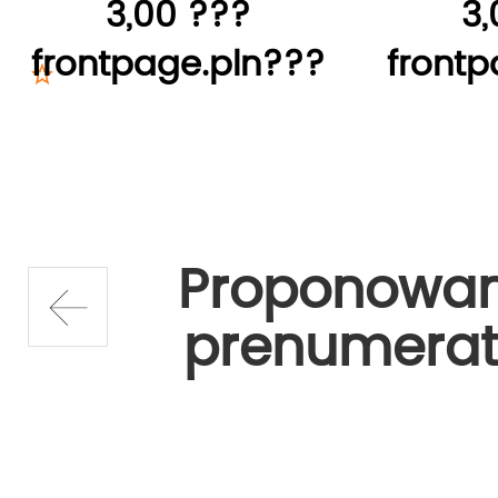
3,00 ???
3,
frontpage.pln???
frontp
Proponowa
prenumerat
prev