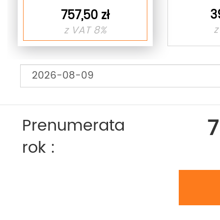
3
757,50 zł
z
z VAT 8%
7
Prenumerata
rok :