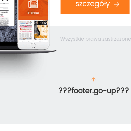
szczegóły
Wszystkie prawa zastrzeżone
???footer.go-up???