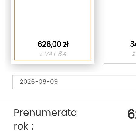
3
626,00 zł
z
z VAT 8%
6
Prenumerata
rok :