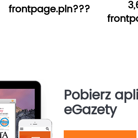
3,
frontpage.pln???
frontp
Pobierz apl
eGazety