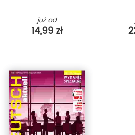
już od
14,99 zł
2