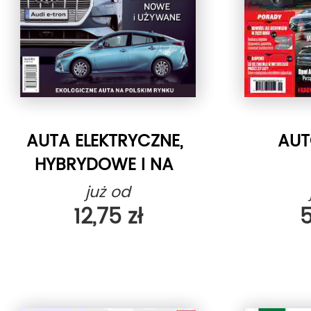
AUTA ELEKTRYCZNE,
AUT
HYBRYDOWE I NA
GAZ
już od
12,75 zł
5