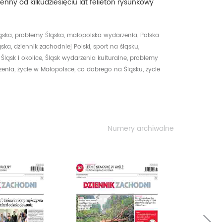
ienny od kilkudziesięciu lat felieton rysunkowy
ląska,
problemy Śląska,
małopolska wydarzenia,
Polska
ąska,
dziennik zachodniej Polski,
sport na śląsku,
,
Śląsk i okolice,
Śląsk wydarzenia kulturalne,
problemy
zenia,
życie w Małopolsce,
co dobrego na Śląsku,
życie
Numery archiwalne
next