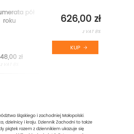
umerata pół
Prenumerata
626,00 zł
roku
kwartał
z VAT 8%
48,00 zł
174,00 zł
z VAT 8%
z VAT 8%
dztwa śląskiego i zachodniej Małopolski.
a, dzielnicy i kraju. Dziennik Zachodni to także
żdy piątek razem z dziennikiem ukazuje się