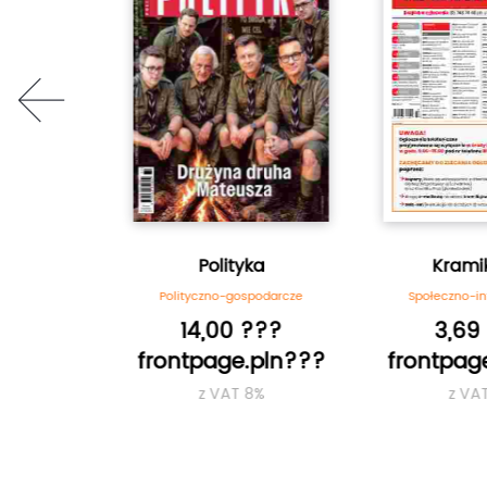
prev
tandar
Polityka
Kramik
ormacyjne
Polityczno-gospodarcze
Społeczno-i
???
14,00 ???
3,69
.pln???
frontpage.pln???
frontpag
8%
z VAT 8%
z VA