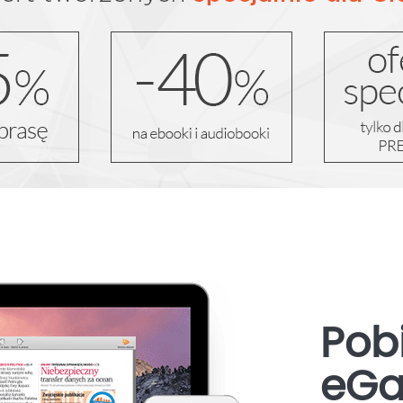
Pobi
eGa