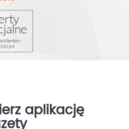
erz aplikację
zety