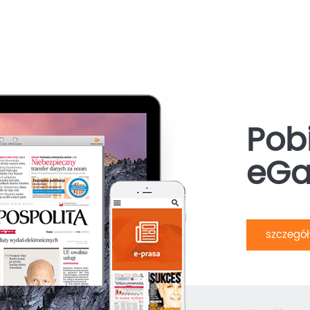
Pobi
eGa
szczegó