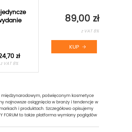
jedyncze
89,00 zł
wydanie
z VAT 8%
24,70 zł
z VAT 8%
em międzynarodowym, poświęconym kosmetyce
y najnowsze osiągnięcia w branży i tendencje w
 markach i produktach. Szczegółowo opisujemy
AUTY FORUM to także platforma wymiany poglądów
atologia; SPA CONCEPT: wellness i spa; KOLOR I