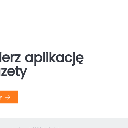
erz aplikację
zety
ły