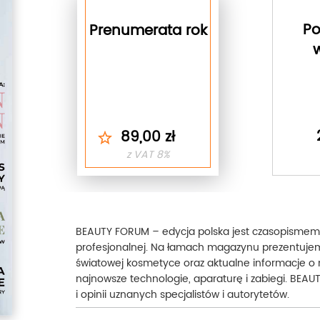
Po
Prenumerata rok
89,00 zł
z VAT 8%
BEAUTY FORUM – edycja polska jest czasopism
profesjonalnej. Na łamach magazynu prezentujem
światowej kosmetyce oraz aktualne informacje o
najnowsze technologie, aparaturę i zabiegi. BE
i opinii uznanych specjalistów i autorytetów.
Działy tematyczne: KOSMETYKA: pielęgnacja, derm