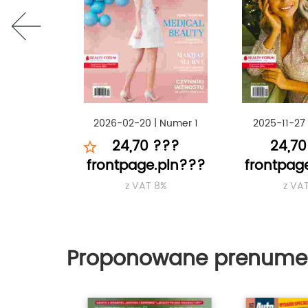
prev
2026-02-20
|
Numer 1
2025-11-27
24,70 ???
24,70
frontpage.pln???
frontpag
z VAT 8%
z VA
Proponowane prenume