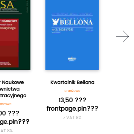
next
y Naukowe
Kwartalnik Bellona
Przyr
wnictwa
Branżowe
B
tracyjnego
13,50 ???
6,
nżowe
frontpage.pln???
frontp
00 ???
z VAT 8%
z
ge.pln???
AT 8%