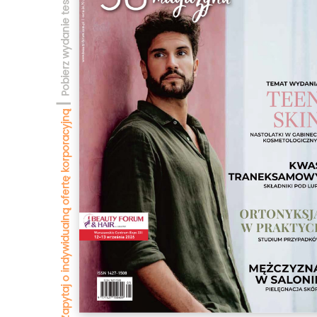
Pobierz wydanie testowe
|
Zapytaj o indywidualną ofertę korporacyjną