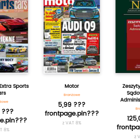
xtra Sports
Motor
Zeszyt
rs
Sądo
Branżowe
Adminis
żowe
5,99 ???
Bra
 ???
frontpage.pln???
125,
e.pln???
z VAT 8%
frontpa
T 8%
z V