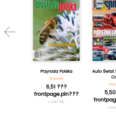
prev
Bellona
Przyroda Polska
Auto Świat E
Ca
we
Branżowe
Bran
???
6,51 ???
5,50
.pln???
frontpage.pln???
frontpag
8%
z VAT 8%
z VA