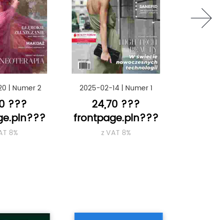
next
20
|
Numer 2
2025-02-14
|
Numer 1
2024-11
70 ???
24,70 ???
24
ge.pln???
frontpage.pln???
frontp
AT 8%
z VAT 8%
z