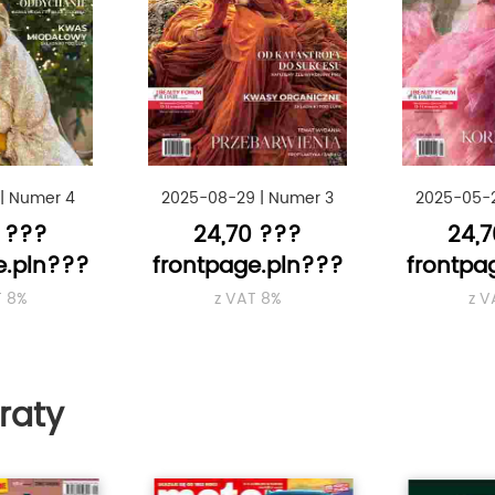
|
Numer 4
2025-08-29
|
Numer 3
2025-05-
 ???
24,70 ???
24,
e.pln???
frontpage.pln???
frontpa
T 8%
z VAT 8%
z V
raty