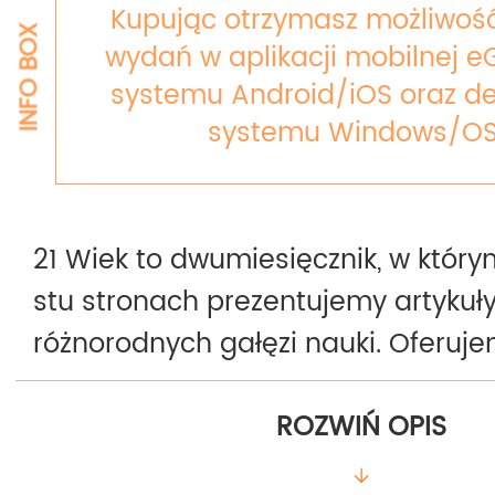
Kupując otrzymasz możliwość
INFO BOX
wydań w aplikacji mobilnej e
systemu Android/iOS oraz de
systemu Windows/OS
21 Wiek to dwumiesięcznik, w któr
stu stronach prezentujemy artykuły
różnorodnych gałęzi nauki. Oferuj
Czytelnikowi najnowsze informacje 
ROZWIŃ OPIS
takich jak antropologia, archeologi
architektura, astronomia, botanika,