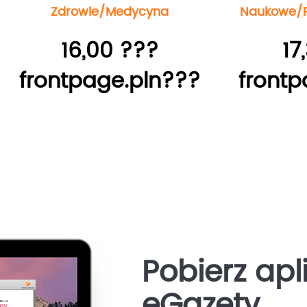
Zdrowie/Medycyna
Naukowe/P
16,00 ???
17
frontpage.pln???
frontp
Pobierz apl
eGazety