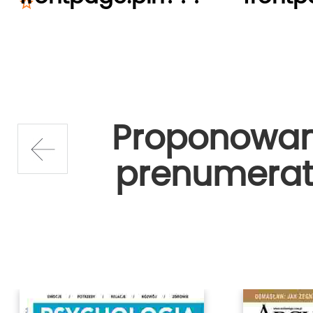
Proponowa
prenumerat
prev