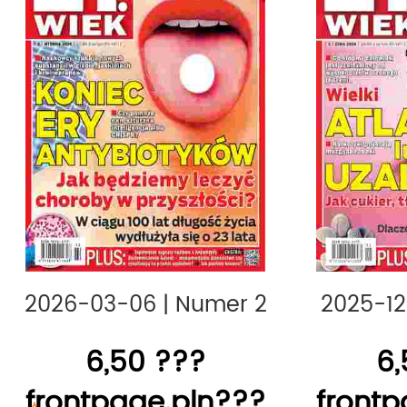
większą popularnością.
tagi:
SCIENCE,
2026-03-06
|
Numer 2
2025-1
6,50 ???
6,
frontpage.pln???
frontp