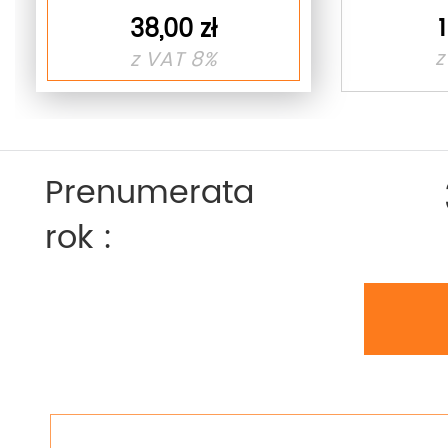
38,00 zł
z
z VAT 8%
Prenumerata
rok :