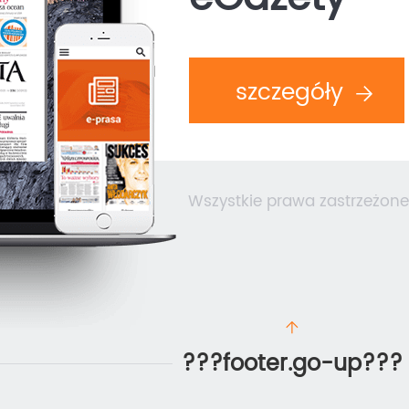
szczegóły
Wszystkie prawa zastrzeżone
???footer.go-up???