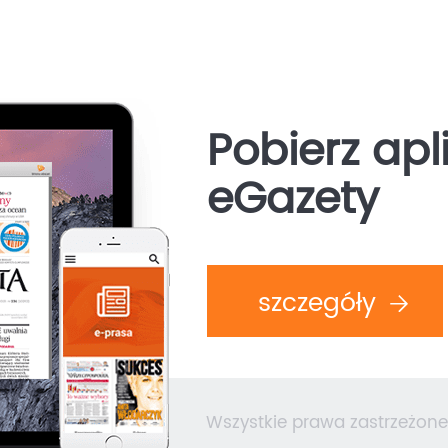
Pobierz apl
eGazety
szczegóły
Wszystkie prawa zastrzeżone