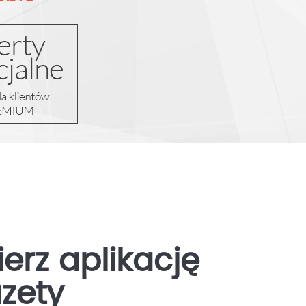
erz aplikację
zety