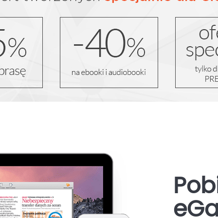
Pobi
eGa