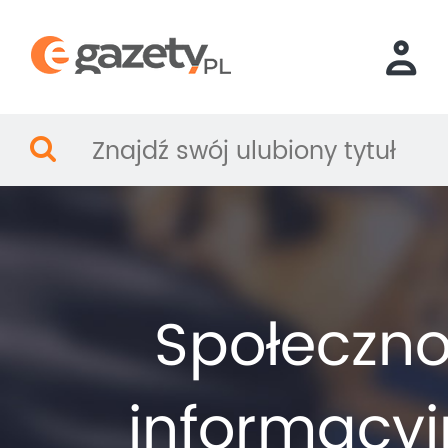
Społeczn
informacyj