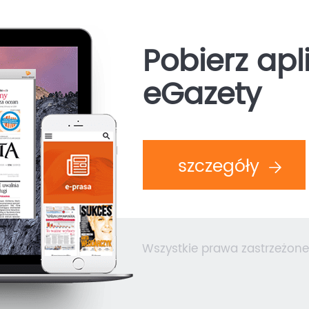
Pobierz apl
eGazety
szczegóły
Wszystkie prawa zastrzeżone