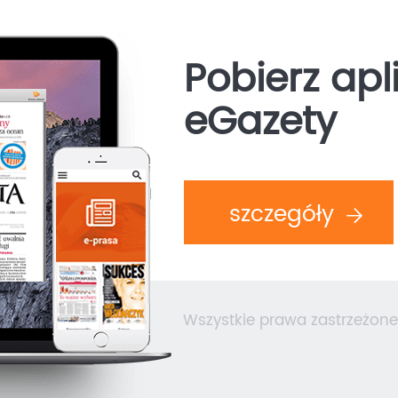
Pobierz apl
eGazety
szczegóły
Wszystkie prawa zastrzeżone