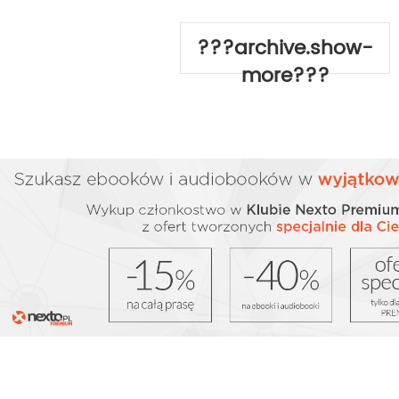
???archive.show-
more???