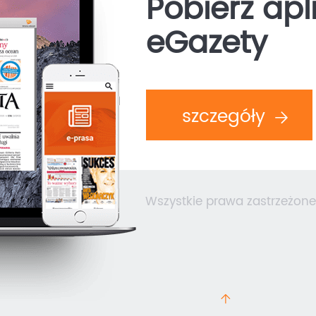
Pobierz apl
eGazety
szczegóły
Wszystkie prawa zastrzeżone