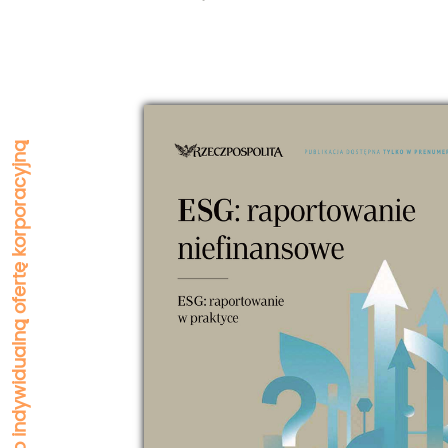
Zapytaj o indywidualną ofertę korporacyjną