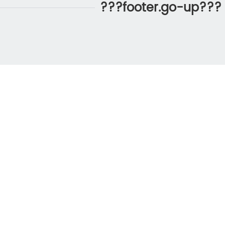
???footer.go-up???