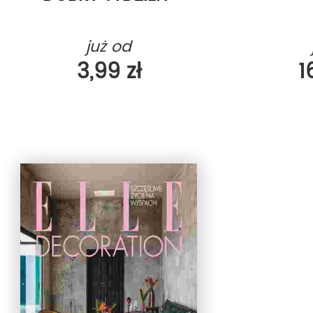
już od
3,99 zł
1