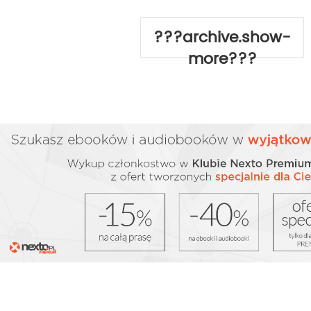
???archive.show-
more???