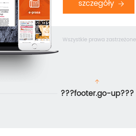
szczegóły
Wszystkie prawa zastrzeżone
???footer.go-up???