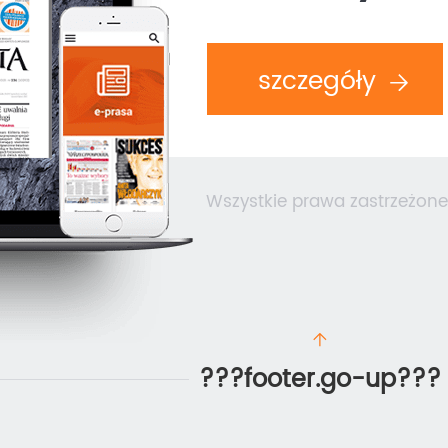
szczegóły
Wszystkie prawa zastrzeżone
???footer.go-up???