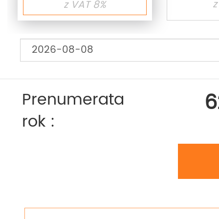
z
z VAT 8%
6
Prenumerata
rok :