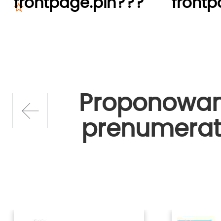
frontpage.pln???
frontp
Proponowa
prenumerat
prev