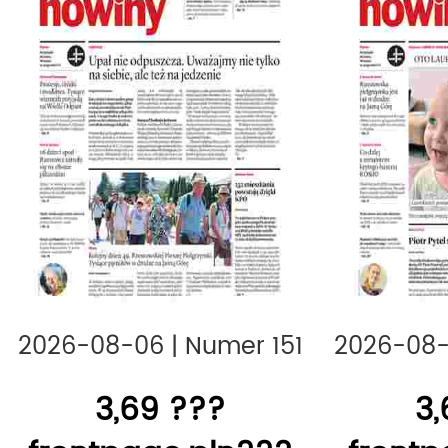
Podkarpacie wydarzenia,
małopolska 
Polska Press,
województwo świętokrzys
z regionu,
2026-08-06
|
Numer 151
2026-08
3,69 ???
3,