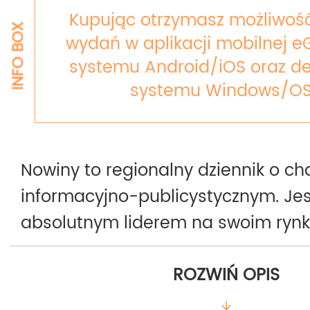
Kupując otrzymasz możliwość
INFO BOX
wydań w aplikacji mobilnej e
systemu Android/iOS oraz de
systemu Windows/OS
Nowiny to regionalny dziennik o ch
informacyjno-publicystycznym. Je
absolutnym liderem na swoim ryn
względem czytelnictwa i sprzedaży.
ROZWIŃ OPIS
postrzegana, jako najbardziej opin
dziennik lokalny i ceniony nośnik r