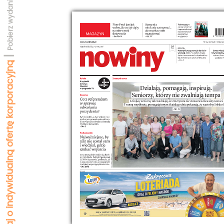
Pobierz wydanie testowe
|
Zapytaj o indywidualną ofertę korporacyjną