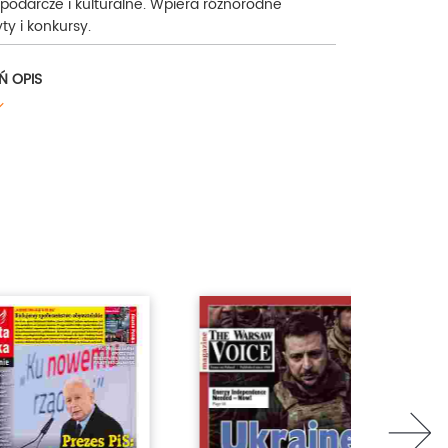
spodarcze i kulturalne. Wpiera różnorodne
ty i konkursy.
wydarzenia gospodarcze w Poznaniu,
Polska Press,
Ń OPIS
rmacje,
next