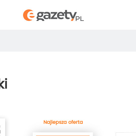
ki
Najlepsza oferta
next