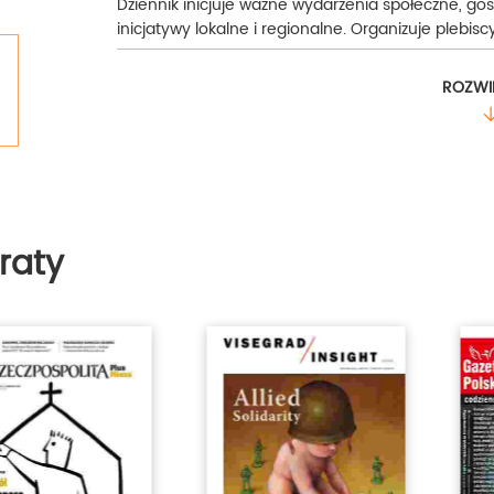
Dziennik inicjuje ważne wydarzenia społeczne, go
inicjatywy lokalne i regionalne. Organizuje plebiscy
tagi:
dziennik Poznański,
Poznań wydarzenia kulturalne,
ROZWI
atrakcje w Poznaniu,
życie w Poznaniu,
Wielkopolska info
raty