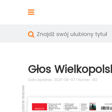
Głos Wielkopols
Data wydania: 2026-08-07 | Numer: 182
Pobierz wydanie testowe