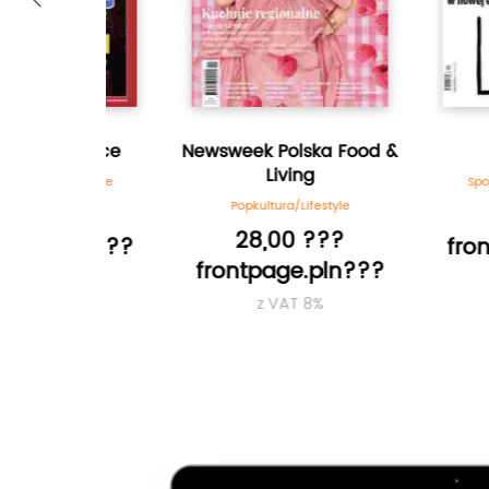
w Voice
Newsweek Polska Food &
Plus 
Living
ormacyjne
Społeczno-i
Popkultura/Lifestyle
???
15,00
28,00 ???
.pln???
frontpag
frontpage.pln???
8%
z VA
z VAT 8%