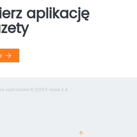
erz aplikację
zety
ły
wa zastrzeżone © 2026 E-Kiosk S.A.