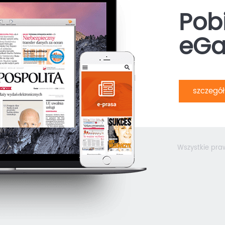
Pobi
eGa
szczegó
Wszystkie pra