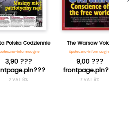
ka Codziennie
The Warsaw Voice
Newsweek 
informacyjne
Społeczno-informacyjne
Popkul
0 ???
9,00 ???
28
ge.pln???
frontpage.pln???
frontp
AT 8%
z VAT 8%
z