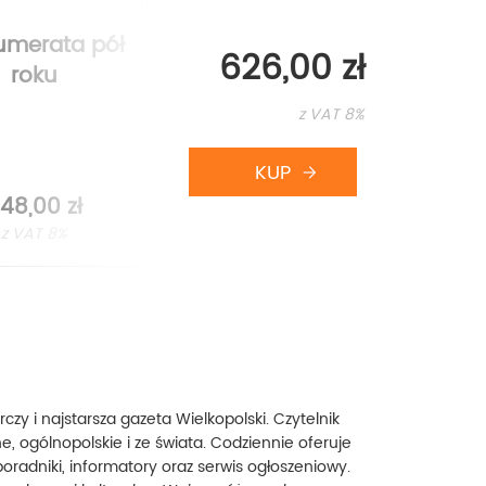
umerata pół
Prenumerata
626,00 zł
roku
kwartał
z VAT 8%
48,00 zł
174,00 zł
z VAT 8%
z VAT 8%
czy i najstarsza gazeta Wielkopolski. Czytelnik
ne, ogólnopolskie i ze świata. Codziennie oferuje
poradniki, informatory oraz serwis ogłoszeniowy.