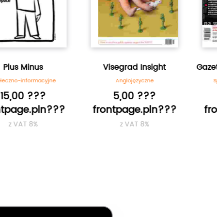
Minus
Visegrad Insight
Gazeta Pols
nformacyjne
Anglojęzyczne
Społeczno-
 ???
5,00 ???
3,9
e.pln???
frontpage.pln???
frontpa
T 8%
z VAT 8%
z V