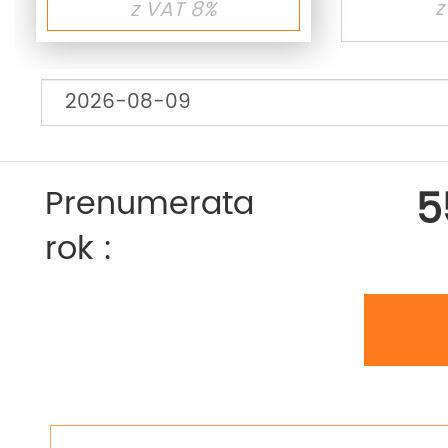
z
z VAT 8%
5
Prenumerata
rok :