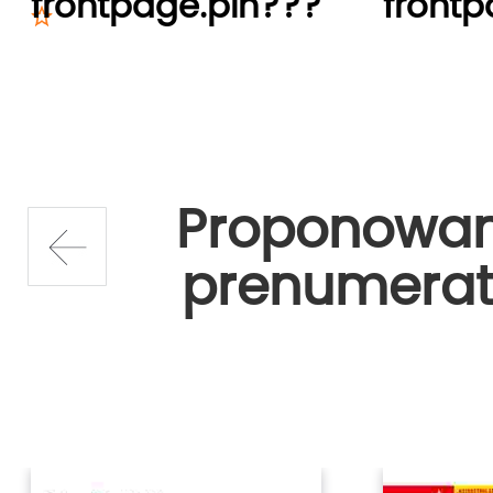
frontpage.pln???
frontp
Proponowa
prenumerat
prev