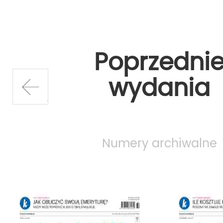
wzbogacony o informacje społeczne
z regionu. Stawia na praktyczność
przekazywanych informacji. W piąt
Poprzedni
wydania magazynowego dołączany
wydania
dodatek telewizyjny.
prev
tagi:
wydarzenia sportowe lublin,
wyd
Numery archiwalne
kulturalne w lublinie,
mieszkania w lubli
okolicach,,
motoryzacja moje hobby,
P
lublin wydarzenia,
informacje lublin,
dz
praca lublin,program telewizyjny,
sport