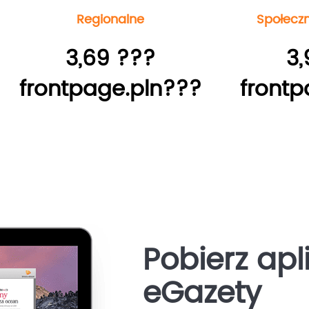
Regionalne
Społecz
3,69 ???
3,
frontpage.pln???
frontp
Pobierz apl
eGazety