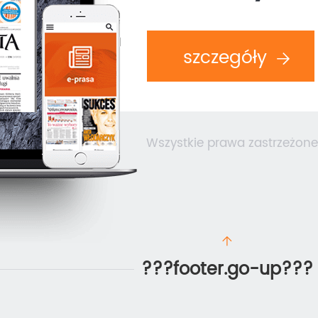
szczegóły
Wszystkie prawa zastrzeżone
???footer.go-up???