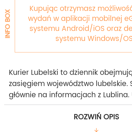
Kupując otrzymasz możliwość
INFO BOX
wydań w aplikacji mobilnej e
systemu Android/iOS oraz de
systemu Windows/OS
Kurier Lubelski to dziennik obejmu
zasięgiem województwo lubelskie. 
głównie na informacjach z Lublina. 
od 1957 roku, chociaż nazwa sięga
ROZWIŃ OPIS
roku 1830. Wydawany jest trzy razy
Ma charakter informacyjno-interwe