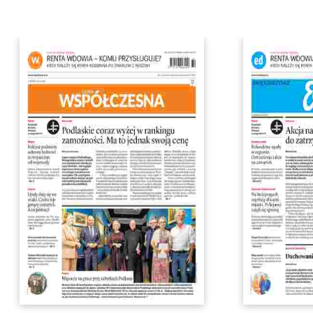
Zachodem, czyli również z nami? W
może już w 2027? Pełnoskalowa in
Ukrainę otworzyła giełdę, na której
kolejne, coraz wcześniejsze daty. 
„Pisma. Magazynu Opinii” Maciej Mi
uspokaja: choć od dawna w całej E
wojna hybrydowa, to w najbliższym
kolumna czołgów nie ruszy na War
zależy od tego, jak się zakończy kon
za naszą wschodnią granicą i jakie
podejmą nasi sojusznicy z NATO. P
wszystkim jednak sama Polska moż