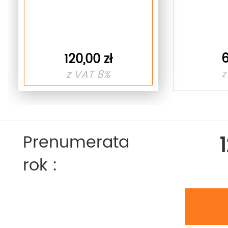
6
120,00 zł
z
z VAT 8%
Prenumerata
rok :