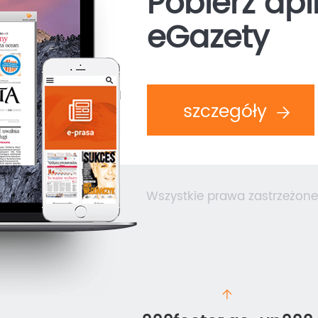
Pobierz apl
eGazety
szczegóły
Wszystkie prawa zastrzeżone