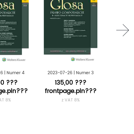
next
26
|
Numer 4
2023-07-26
|
Numer 3
2023-04
00 ???
135,00 ???
135
ge.pln???
frontpage.pln???
frontp
AT 8%
z VAT 8%
z