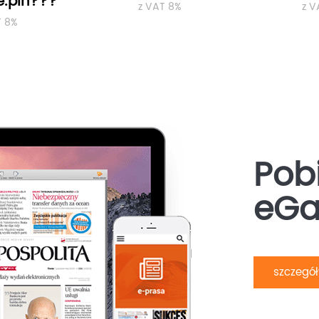
e.pln???
z VAT 8%
z V
T 8%
Pobi
eGa
szczegó