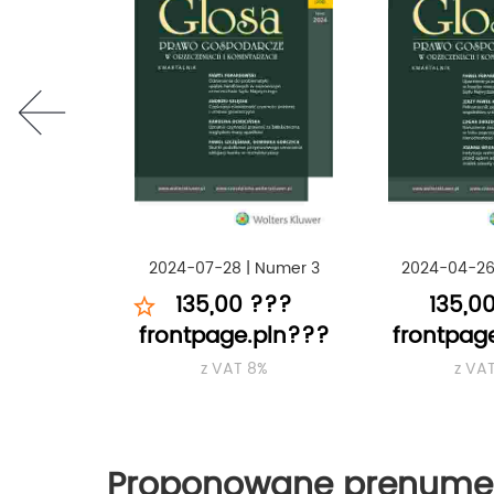
prev
2024-07-28
|
Numer 3
2024-04-2
135,00 ???
135,0
frontpage.pln???
frontpag
z VAT 8%
z VA
Proponowane prenume