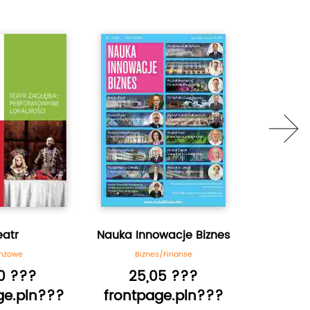
next
eatr
Nauka Innowacje Biznes
Przyr
nżowe
Biznes/Finanse
Naukowe/P
00 ???
25,05 ???
6,
ge.pln???
frontpage.pln???
frontp