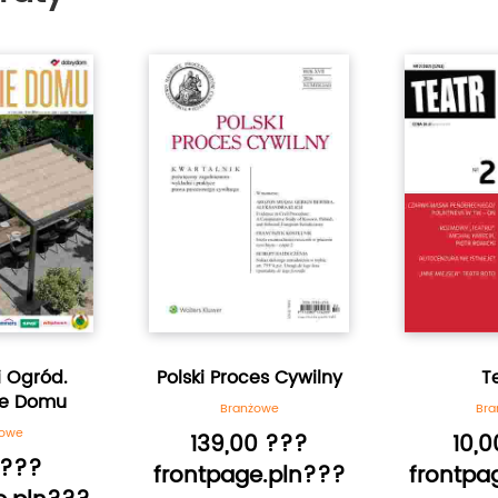
i Ogród.
Polski Proces Cywilny
T
ie Domu
Branżowe
Bra
żowe
139,00 ???
10,
 ???
frontpage.pln???
frontpa