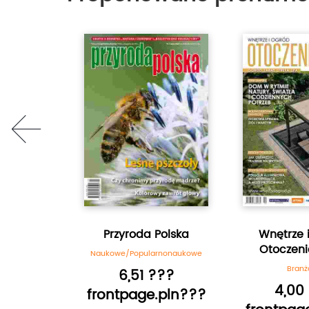
prev
je Biznes
Przyroda Polska
Wnętrze 
Otoczen
anse
Naukowe/Popularnonaukowe
Bran
???
6,51 ???
4,00
.pln???
frontpage.pln???