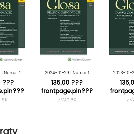
6
|
Numer 2
2024-01-29
|
Numer 1
2023-10-
0 ???
135,00 ???
135,
e.pln???
frontpage.pln???
frontpa
T 8%
z VAT 8%
z V
raty