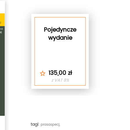
Pojedyncze
wydanie
135,00 zł
z VAT 8%
tagi:
prasaspecj,