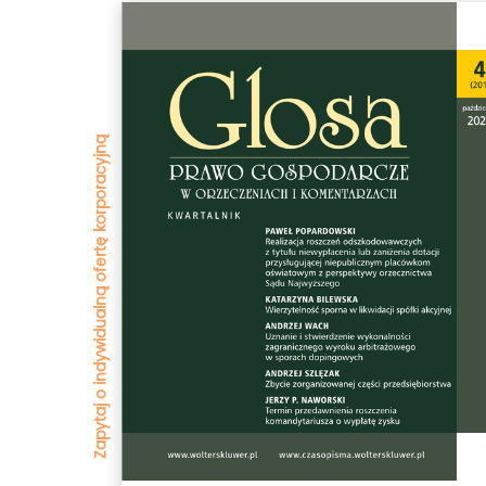
Zapytaj o indywidualną ofertę korporacyjną