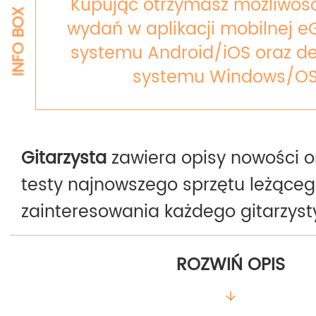
Kupując otrzymasz możliwość
INFO BOX
wydań w aplikacji mobilnej e
systemu Android/iOS oraz de
systemu Windows/OS
Gitarzysta
zawiera opisy nowości o
testy najnowszego sprzętu leżąceg
zainteresowania każdego gitarzyst
instrumentów, procesorów efektów
ROZWIŃ OPIS
wzmacniaczy itp. Magazyn ma też
część o charakterze dydaktycznym,