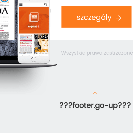
szczegóły
Wszystkie prawa zastrzeżone
???footer.go-up???