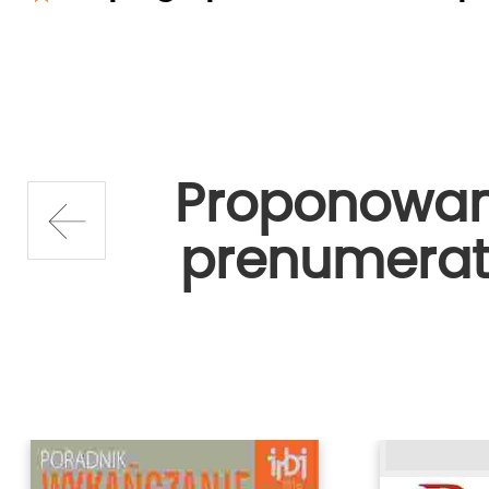
Proponowa
prenumerat
prev