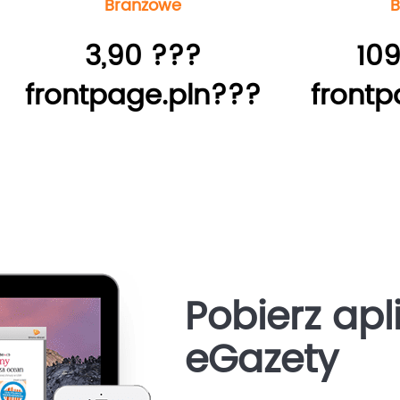
Branżowe
B
3,90 ???
109
frontpage.pln???
frontp
Pobierz apl
eGazety