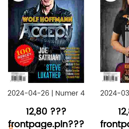
Magazyn Basista
- pierwszy w Pols
skierowany do miłośników gitary b
Uwaga:
e-wydania nie zawierają p
dołączanych do wydań papierowyc
tagi:
AVT,
2024-04-26
|
Numer 4
2024-03
12,80 ???
12
frontpage.pln???
frontp