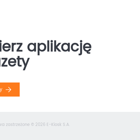
erz aplikację
zety
ły
wa zastrzeżone © 2026 E-Kiosk S.A.