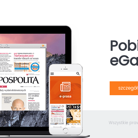
Pobi
eGa
szczegó
Wszystkie pra