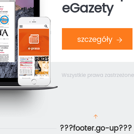
eGazety
szczegóły
Wszystkie prawa zastrzeżone
???footer.go-up???