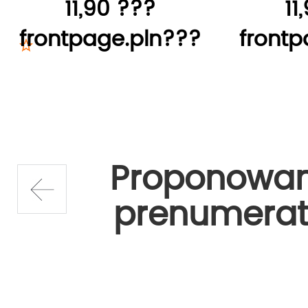
11,90 ???
11
frontpage.pln???
frontp
Proponowa
prenumerat
prev