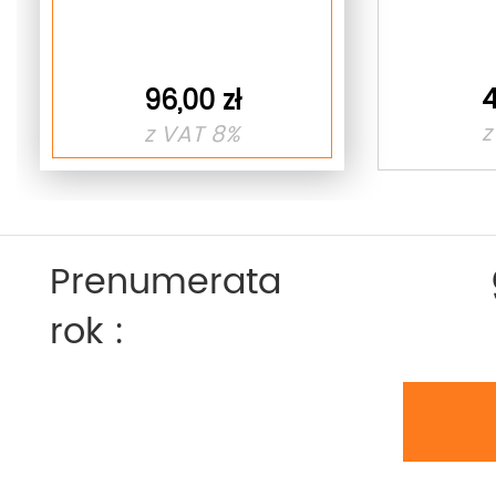
4
96,00 zł
z
z VAT 8%
Prenumerata
rok :