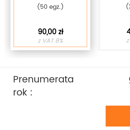
(
(50 egz.)
4
90,00 zł
z
z VAT 8%
Prenumerata
rok :