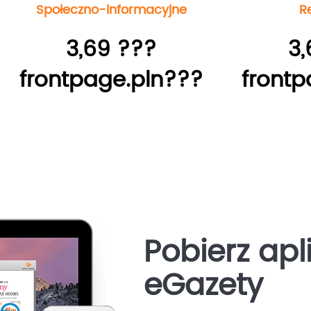
Społeczno-informacyjne
R
3,69 ???
3,
frontpage.pln???
frontp
Pobierz apl
eGazety