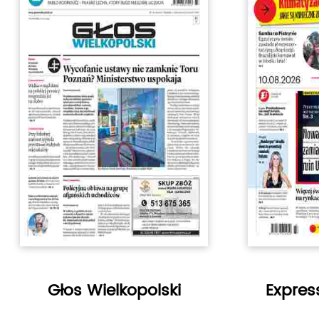
gazety). Co tydzień Słowo Regionu
około 200-350 ogłoszeń drobnych i
dzięki własnej sieci kolportażu skut
docierają nawet do najmniejszej m
powiatu strzelińskiego i gminy Zięb
Słowo Regionu ukazuje się w e-wy
dodatku TV z powodu ograniczeń 
autorskich.
Głos Wielkopolski
Expres