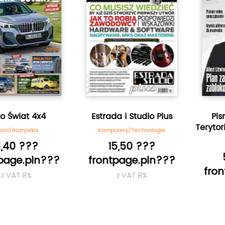
iat 4x4
Estrada i Studio Plus
Pismo 
Terytorialn
ozrywka
Komputery/Technologie
Bra
 ???
15,50 ???
58,
e.pln???
frontpage.pln???
frontpa
T 8%
z VAT 8%
z V