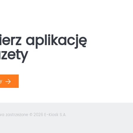
erz aplikację
zety
ły
wa zastrzeżone © 2026 E-Kiosk S.A.