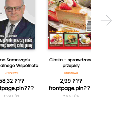
next
Samorządu
Ciasta - sprawdzone
Agr
ego Wspólnota
przepisy
B
nżowe
Branżowe
12
32 ???
2,99 ???
frontp
ge.pln???
frontpage.pln???
z
AT 8%
z VAT 8%