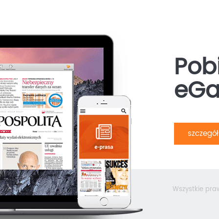
Pobi
eGa
szczegó
Wszystkie pra