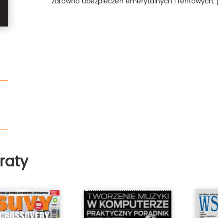
zarówno ubezpieczeń emerytalnych i rentowych, 
raty