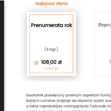
Najlepsza oferta
next
Pren
Prenumerata rok
(4 egz.)
108,00 zł
z VAT 8%
Kwartalnik poświęcony prawnym aspektom funkc
każdym numerze znajduje się obszerny wybór orze
a także najważniejsze rozstrzygnięcia Trybunału K