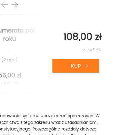
prev
umerata pół
Pojedyncze
108,00 zł
roku
wydanie
z VAT 8%
(2 egz.)
56,00 zł
29,00 zł
z VAT 8%
z VAT 8%
jonowania systemu ubezpieczeń społecznych. W
cznictwa z tego zakresu wraz z uzasadnianiami,
onstytucyjnego. Poszczególne rozdziały dotyczą