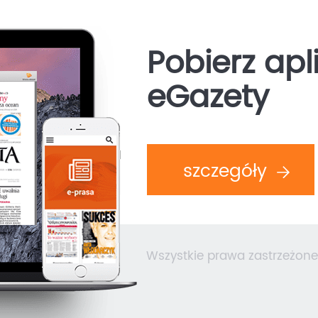
Pobierz apl
eGazety
szczegóły
Wszystkie prawa zastrzeżone