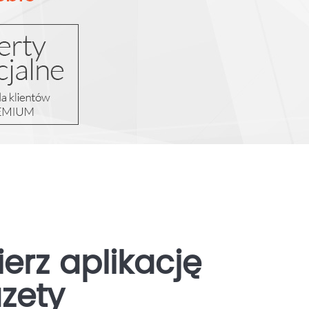
erz aplikację
zety