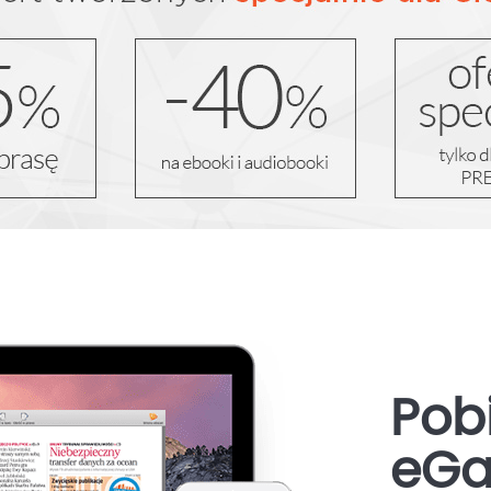
Pobi
eGa