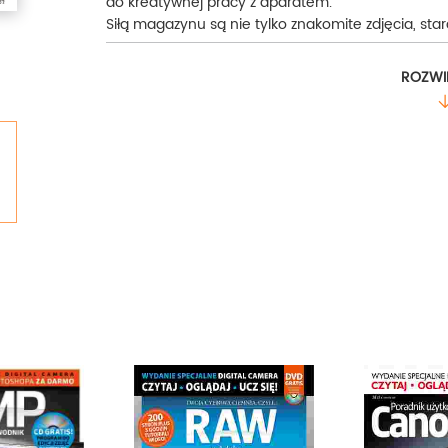
do kreatywnej pracy z aparatem.
Siłą magazynu są nie tylko znakomite zdjęcia, st
wiarygodne, opiniotwórcze testy. DCP to również
sprzętowych dostępnych na polskim rynku.
ROZWI
Ponadto w każdym wydaniu można znaleźć strony
Photoshopa), a także ekskluzywne wywiady z najba
Wydania specjalne poświęcone są monografiami
Uwaga:
e-wydania nie zawierają płyt CD/DVD, k
papierowych.