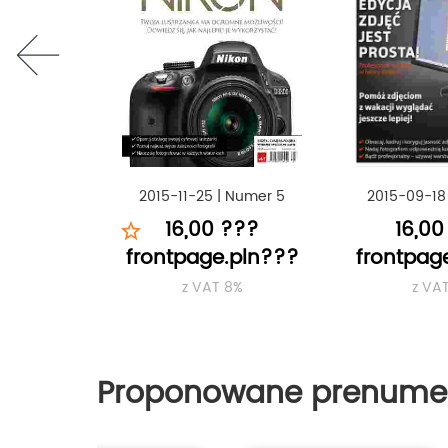
prev
2015-11-25
|
Numer 5
2015-09-18
16,00 ???
16,00
frontpage.pln???
frontpag
z VAT 8%
z VA
Proponowane prenume