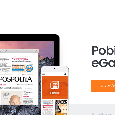
Pobi
eGa
szczegó