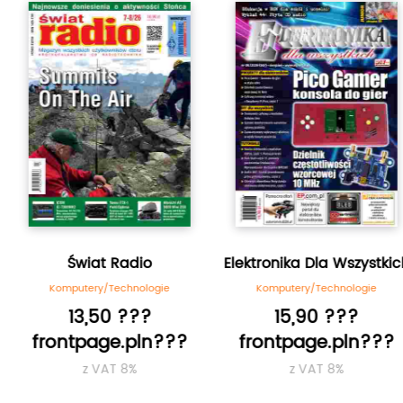
Radio
Elektronika Dla Wszystkich
echnologie
Komputery/Technologie
Komputery
 ???
15,90 ???
11,
e.pln???
frontpage.pln???
frontpa
T 8%
z VAT 8%
z V