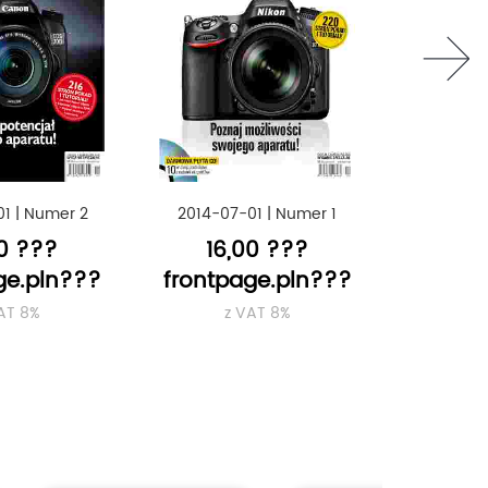
next
01
|
Numer 2
2014-07-01
|
Numer 1
00 ???
16,00 ???
ge.pln???
frontpage.pln???
AT 8%
z VAT 8%