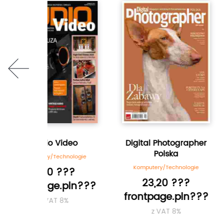
prev
ideo
Digital Photographer
Świat 
Polska
hnologie
Komputery/T
Komputery/Technologie
???
13,50
23,20 ???
.pln???
frontpag
frontpage.pln???
8%
z VA
z VAT 8%