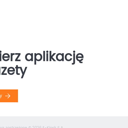
erz aplikację
zety
ły