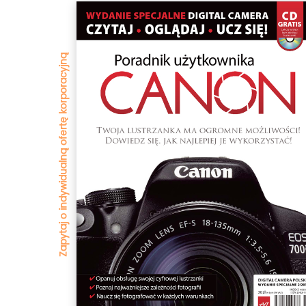
Zapytaj o indywidualną ofertę korporacyjną