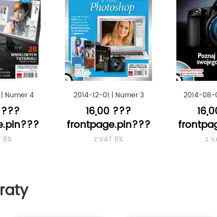
|
Numer 4
2014-12-01
|
Numer 3
2014-08-
 ???
16,00 ???
16,
e.pln???
frontpage.pln???
frontpa
T 8%
z VAT 8%
z V
raty