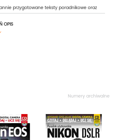
arannie przygotowane teksty poradnikowe oraz
 przydatny przewodnik po nowościach
Ń OPIS
 poświęcone pracy w Photoshpie (Szkoła
rdziej uznanymi ludźmi branży z całego świata.
 poświęconymi pojedynczemu tematowi.
uponów rabatowych itp. dołączanych do wydań
Numery archiwalne