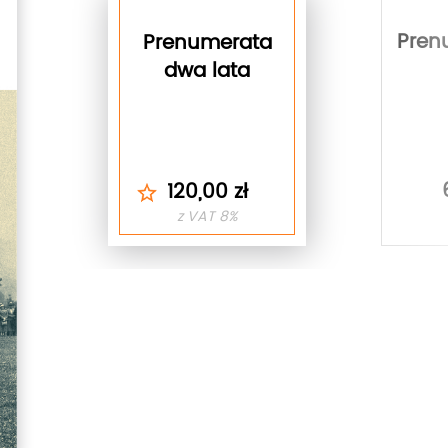
Pren
Prenumerata
dwa lata
120,00 zł
z VAT 8%