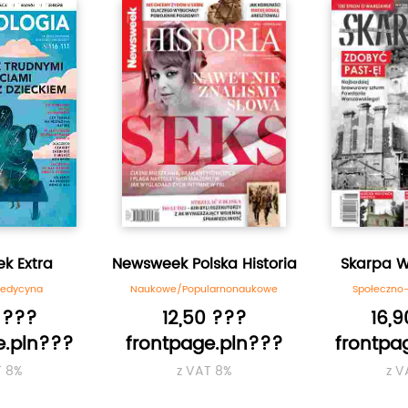
k Extra
Newsweek Polska Historia
Skarpa 
Medycyna
Naukowe/Popularnonaukowe
Społeczno-
 ???
12,50 ???
16,
e.pln???
frontpage.pln???
frontpa
T 8%
z VAT 8%
z V