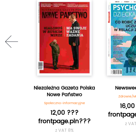
prev
Wschodnia
Niezależna Gazeta Polska
Newswee
Nowe Państwo
je
Zdrowie/
Społeczno-informacyjne
???
16,00
12,00 ???
.pln???
frontpag
frontpage.pln???
8%
z VA
z VAT 8%