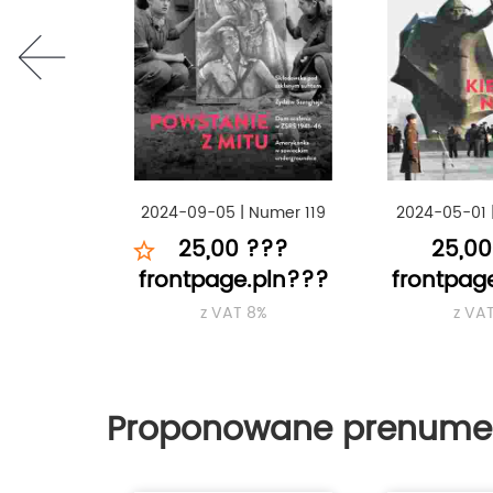
prev
2024-09-05
|
Numer 119
2024-05-01
25,00 ???
25,00
frontpage.pln???
frontpag
z VAT 8%
z VA
Proponowane prenume