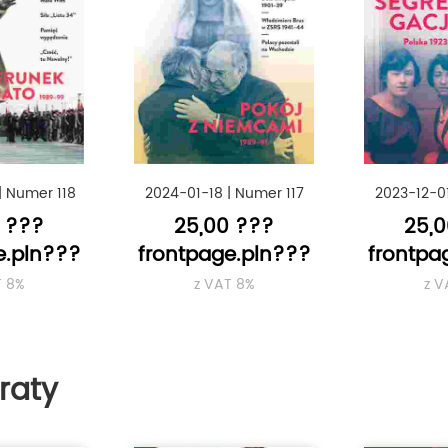
|
Numer 118
2024-01-18
|
Numer 117
2023-12-0
 ???
25,00 ???
25,
e.pln???
frontpage.pln???
frontpa
T 8%
z VAT 8%
z V
raty