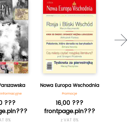
next
Warszawska
Nowa Europa Wschodnia
Niezależn
Nowe
informacyjne
Promocje
Społeczn
90 ???
16,00 ???
12
ge.pln???
frontpage.pln???
frontp
AT 8%
z VAT 8%
z