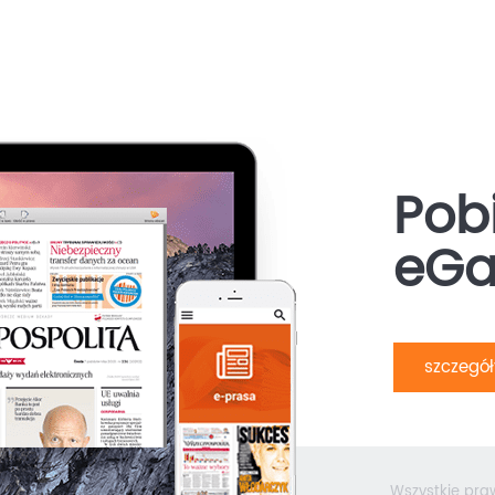
Pobi
eGa
szczegó
Wszystkie pra