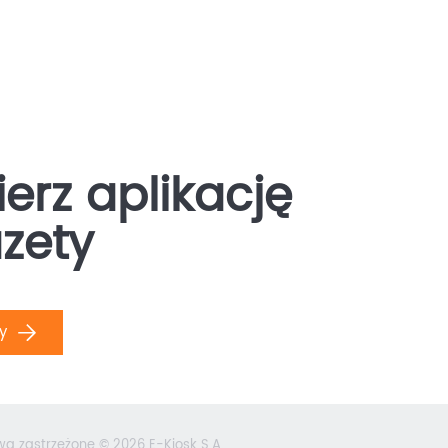
erz aplikację
zety
ły
wa zastrzeżone © 2026 E-Kiosk S.A.