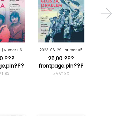
next
1
|
Numer 116
2023-06-29
|
Numer 115
2023-06
00 ???
25,00 ???
25
ge.pln???
frontpage.pln???
frontp
AT 8%
z VAT 8%
z