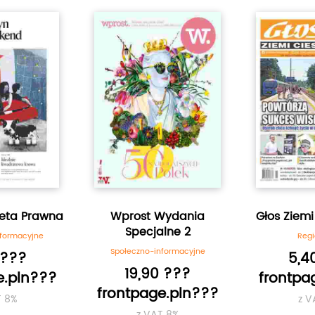
zeta Prawna
Wprost Wydania
Głos Ziemi
Specjalne 2
nformacyjne
Regi
Społeczno-informacyjne
 ???
5,4
19,90 ???
e.pln???
frontpa
frontpage.pln???
T 8%
z V
z VAT 8%