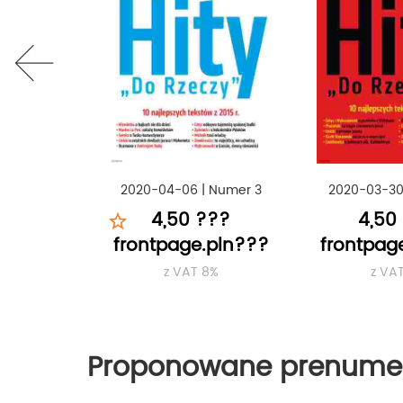
prev
2020-04-06
|
Numer 3
2020-03-3
4,50 ???
4,50
frontpage.pln???
frontpag
z VAT 8%
z VA
Proponowane prenume