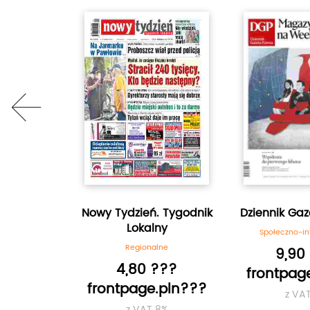
prev
Polska
Nowy Tydzień. Tygodnik
Dziennik Ga
Lokalny
ormacyjne
Społeczno-i
Regionalne
???
9,90
4,80 ???
.pln???
frontpag
frontpage.pln???
8%
z VA
z VAT 8%