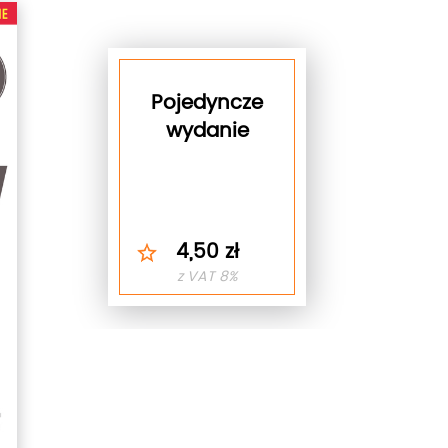
Pojedyncze
wydanie
4,50 zł
z VAT 8%