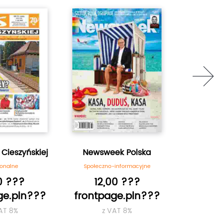
next
 Cieszyńskiej
Newsweek Polska
Nowy Tyd
L
onalne
Społeczno-informacyjne
Re
0 ???
12,00 ???
4,
ge.pln???
frontpage.pln???
frontp
AT 8%
z VAT 8%
z