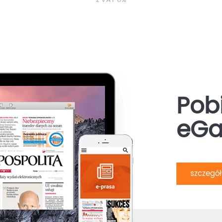
Pobi
eGa
szczegó