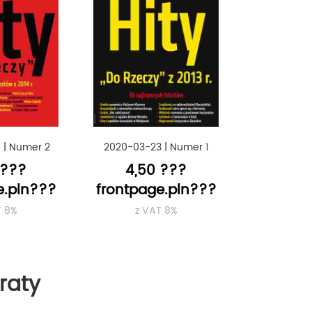
0
|
Numer 2
2020-03-23
|
Numer 1
 ???
4,50 ???
e.pln???
frontpage.pln???
T 8%
z VAT 8%
raty