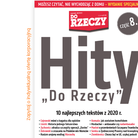
Zapytaj o indywidualną ofertę korporacyjną