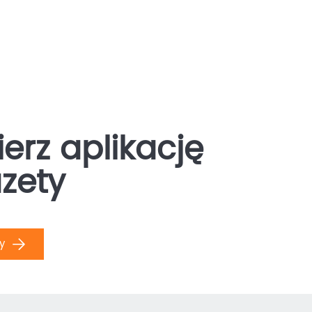
erz aplikację
zety
ły