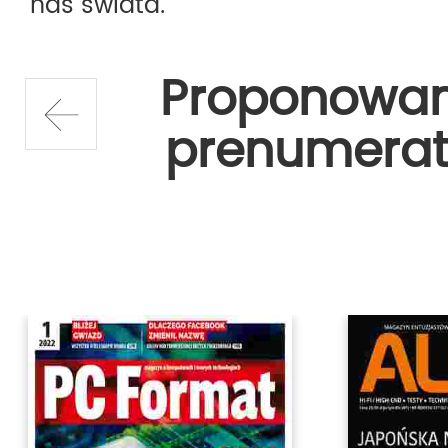
nas świata.
Proponowa
prenumerat
prev