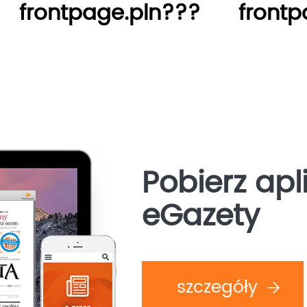
frontpage.pln???
frontp
Pobierz apl
eGazety
szczegóły