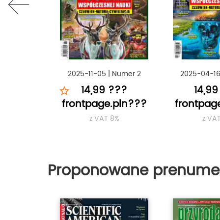
prev
2025-11-05
|
Numer 2
2025-04-1
14,99 ???
14,99
frontpage.pln???
frontpag
z VAT 8%
z VA
Proponowane prenume