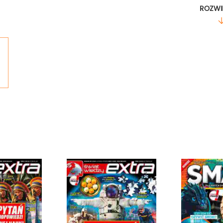
SEKRETY BŁĘKITNEJ PLANETY.
ROZWI
JAK TO MOŻLIWE?
ZAGADKI XXI WIEKU.
Poszczególne artykuły to przede wszystkim krótki
dla wszystkich odpowiedzi na pytania, jakie sta
przystępnej oraz interesującej formie. Macie pyt