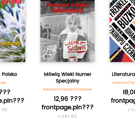
 Polska
Mówią Wieki Numer
Literatur
Specjalny
żowe
Naukowe/Pop
Naukowe/Popularnonaukowe
 ???
18,
12,96 ???
e.pln???
frontpa
frontpage.pln???
T 8%
z V
z VAT 8%