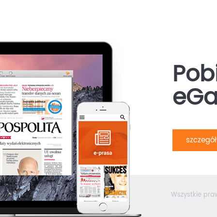
Pobi
eGa
szczegó
Wszystkie pra