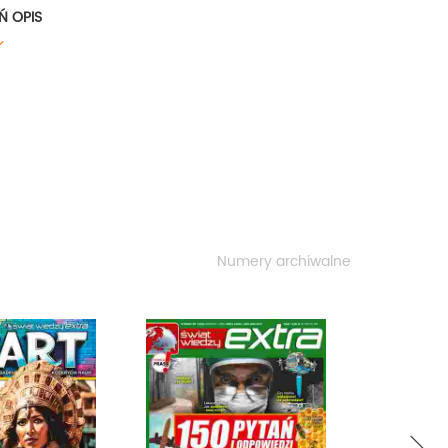
Ń OPIS
e formy: bogato ilustrowane, dające zrozumiałe
wia nam współczesna nauka. To wiedza podana w
ania? To Extra, my mamy odpowiedzi!
Numery archiwalne
next