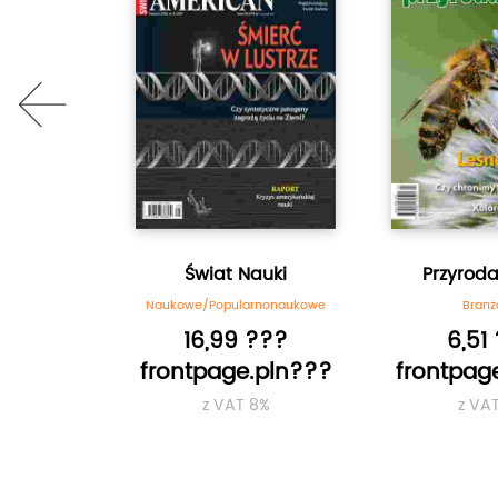
prev
chnik
Świat Nauki
Przyroda
rnonaukowe
Naukowe/Popularnonaukowe
Bran
???
16,99 ???
6,51
.pln???
frontpage.pln???
frontpag
8%
z VAT 8%
z VA