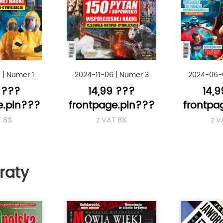
6
|
Numer 1
2024-11-06
|
Numer 3
2024-06-
 ???
14,99 ???
14,
e.pln???
frontpage.pln???
frontpa
T 8%
z VAT 8%
z V
raty