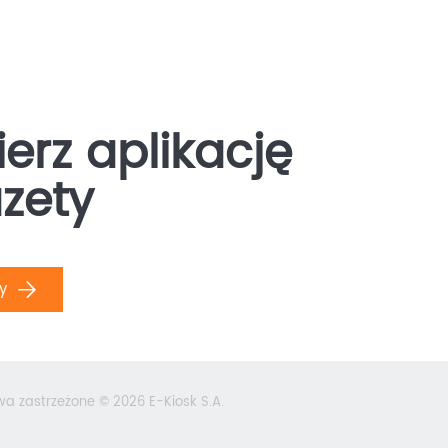
erz aplikację
zety
ły
wa zastrzeżone © 2026 E-Kiosk S.A.