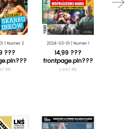
01
|
Numer 2
2024-03-01
|
Numer 1
2023-03
99 ???
14,99 ???
14
ge.pln???
frontpage.pln???
frontp
AT 8%
z VAT 8%
z