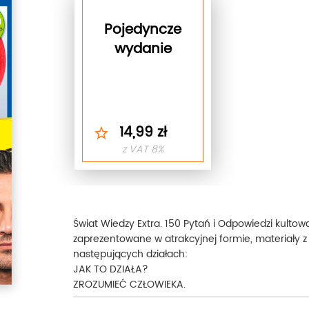
Pojedyncze
wydanie
14,99 zł
z VAT 8%
Świat Wiedzy Extra. 150 Pytań i Odpowiedzi kulto
zaprezentowane w atrakcyjnej formie, materiały z r
następujących działach:
JAK TO DZIAŁA?
ZROZUMIEĆ CZŁOWIEKA.
PO PROSTU KOSMOS!