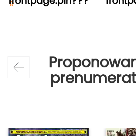
frontpage.pln???
frontp
Proponowa
prenumerat
prev