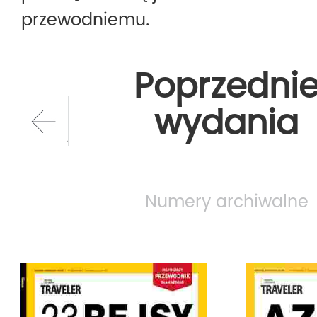
przewodniemu.
Poprzedni
wydania
prev
Numery archiwalne