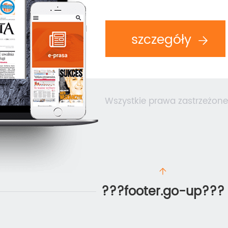
szczegóły
Wszystkie prawa zastrzeżone
???footer.go-up???