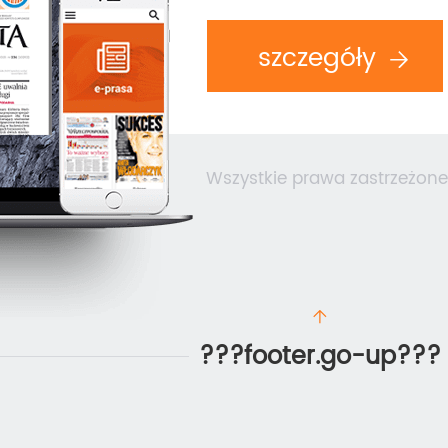
szczegóły
Wszystkie prawa zastrzeżone
???footer.go-up???