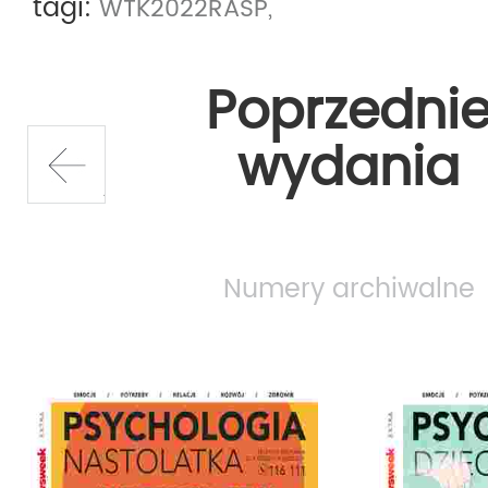
tagi:
WTK2022RASP,
Poprzedni
wydania
prev
Numery archiwalne