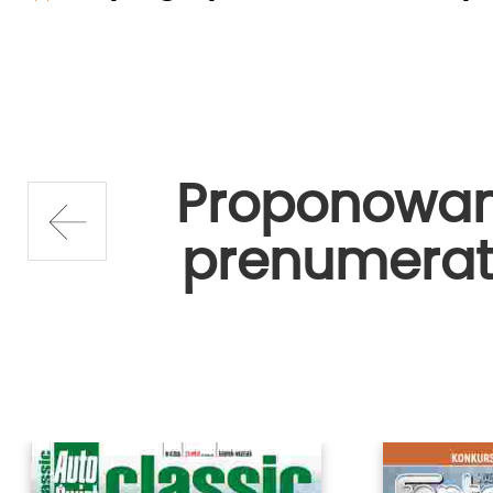
Proponowa
prenumerat
prev