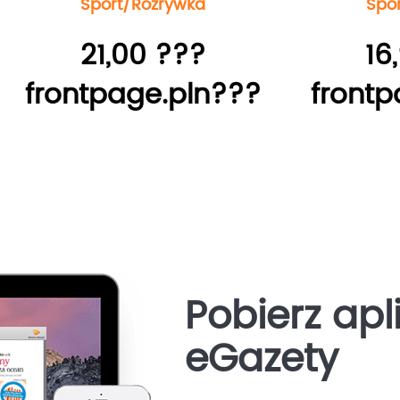
Sport/Rozrywka
Spo
21,00 ???
16
frontpage.pln???
frontp
Pobierz apl
eGazety