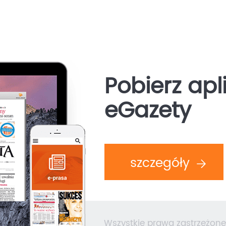
Pobierz apl
eGazety
szczegóły
Wszystkie prawa zastrzeżone