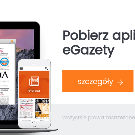
Pobierz apl
eGazety
szczegóły
Wszystkie prawa zastrzeżone