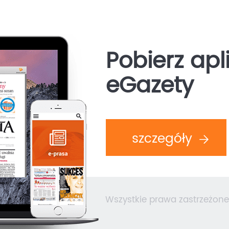
Pobierz apl
eGazety
szczegóły
Wszystkie prawa zastrzeżone