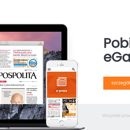
Pobi
eGa
szczegó
Wszystkie pra