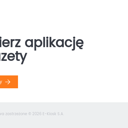
erz aplikację
zety
ły
wa zastrzeżone © 2026 E-Kiosk S.A.