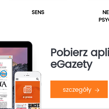
SENS
N
PSY
Pobierz apl
eGazety
szczegóły