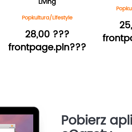
Living
Popkul
Popkultura/Lifestyle
25
28,00 ???
frontp
frontpage.pln???
Pobierz apl