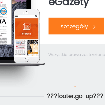
eGazety
szczegóły
Wszystkie prawa zastrzeżone
???footer.go-up???