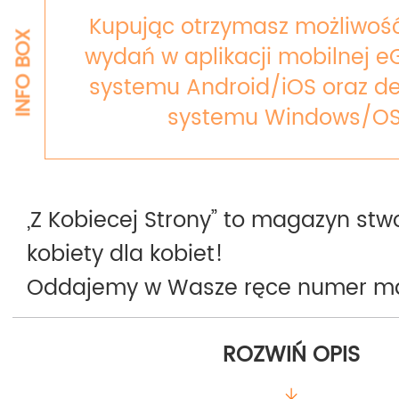
Kupując otrzymasz możliwość
INFO BOX
wydań w aplikacji mobilnej e
systemu Android/iOS oraz de
systemu Windows/OS
„Z Kobiecej Strony” to magazyn stw
kobiety dla kobiet!
Oddajemy w Wasze ręce numer ma
Kobiecej Strony”. Stworzyliśmy to p
ROZWIŃ OPIS
kobiet takich jak ja czy Ty. Idealnie
takich które nie zawsze są perfekcy