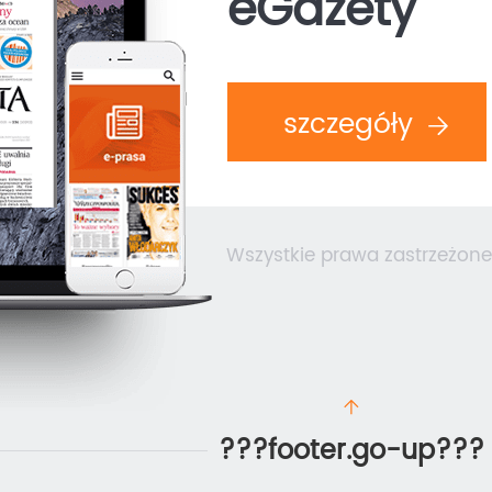
eGazety
szczegóły
Wszystkie prawa zastrzeżone
???footer.go-up???