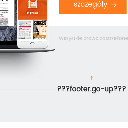
szczegóły
Wszystkie prawa zastrzeżone
???footer.go-up???