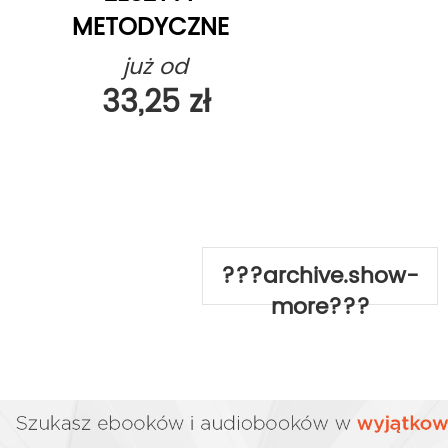
METODYCZNE
RACHUNKOWOŚCI
już od
33,25 zł
???archive.show-
more???