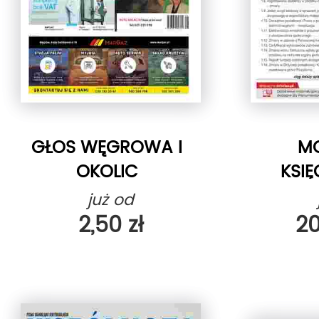
GŁOS WĘGROWA I
M
OKOLIC
KSI
już od
2,50 zł
20