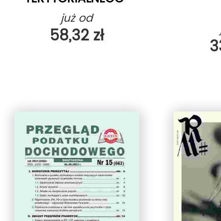
WSPÓLNOTA
już od
58,32 zł
3