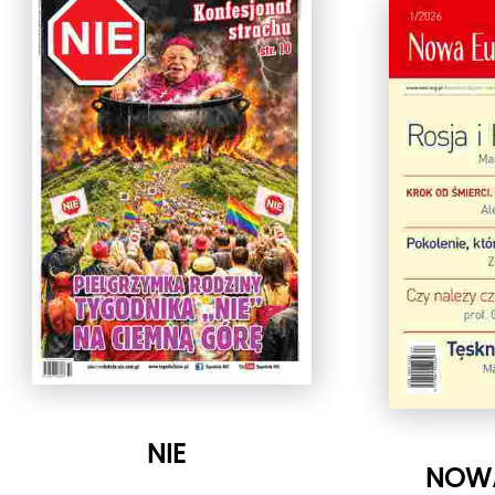
NIE
NOW