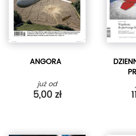
ANGORA
DZIEN
P
już od
5,00 zł
1