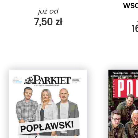
WS
już od
7,50 zł
1