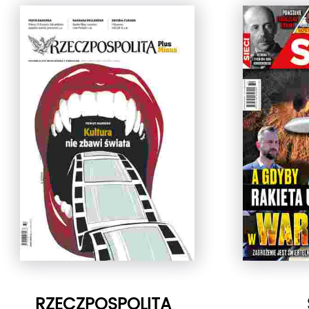
RZECZPOSPOLITA