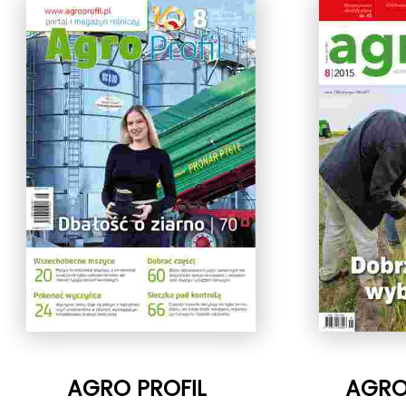
AGRO PROFIL
AGRO