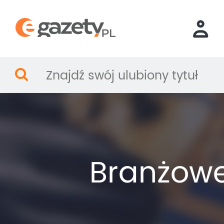
Branżow