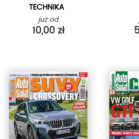
TECHNIKA
już od
10,00 zł
5