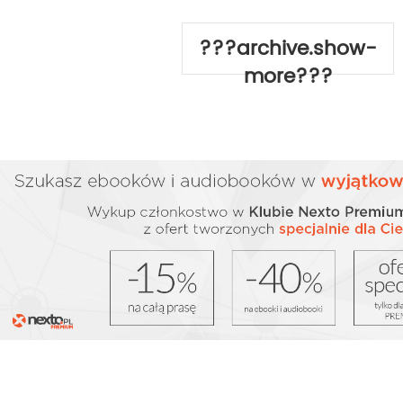
???archive.show-
more???