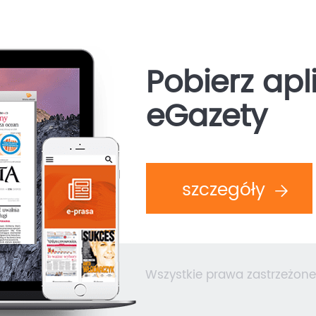
Pobierz apl
eGazety
szczegóły
Wszystkie prawa zastrzeżone