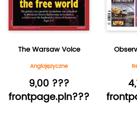
The Warsaw Voice
Obserw
Anglojęzyczne
R
9,00 ???
4
frontpage.pln???
frontp