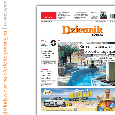
Pobierz wydanie testowe
|
Zapytaj o indywidualną ofertę korporacyjną