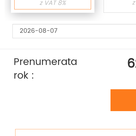
z
z VAT 8%
6
Prenumerata
rok :