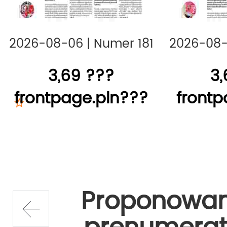
2026-08-06
|
Numer 181
2026-08
3,69 ???
3,
frontpage.pln???
frontp
Proponowa
prev