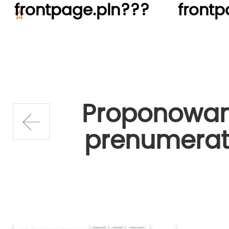
frontpage.pln???
frontp
Proponowa
prenumerat
prev