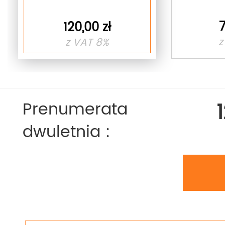
7
120,00 zł
z
z VAT 8%
Prenumerata
dwuletnia :