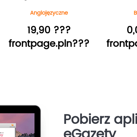
Anglojęzyczne
B
19,90 ???
0,
frontpage.pln???
frontp
Pobierz apl
eGazety