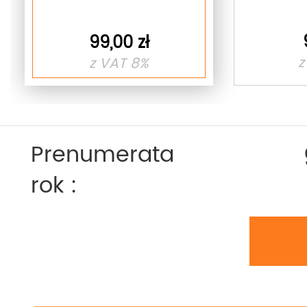
99,00 zł
z
z VAT 8%
Prenumerata
rok :