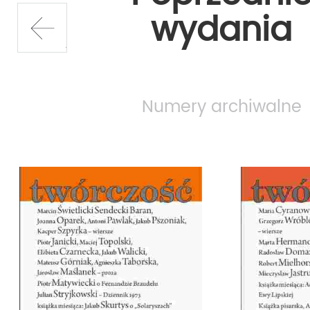
wydania
prev
Numery archiwalne