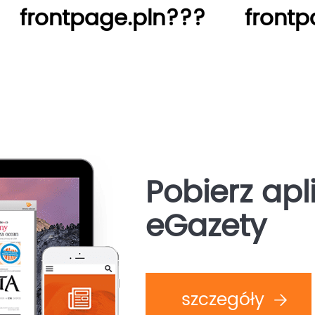
frontpage.pln???
frontp
Pobierz apl
eGazety
szczegóły