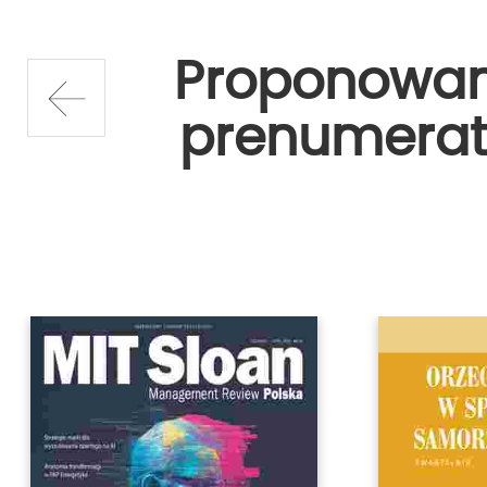
Proponowa
prenumerat
prev