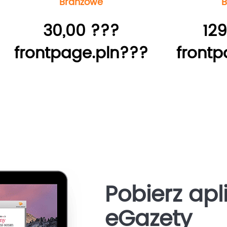
Branżowe
B
30,00 ???
129
frontpage.pln???
frontp
Pobierz apl
eGazety