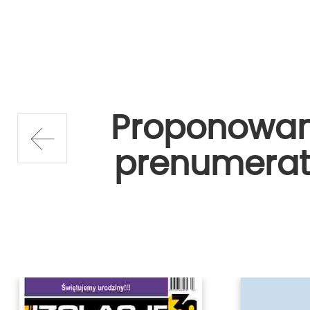
Proponowa
prenumerat
prev