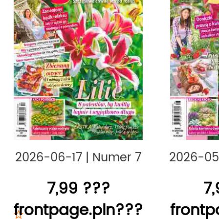
reportaże ogrodnicze. Zmiana iloś
numerów rocznie
, nowoczesna szat
piękne zdjęcia sprawiają, że
Mam O
obowiązkową lekturą dla każdego 
ogrodów.
2026-06-17
|
Numer 7
2026-05
7,99 ???
7,
frontpage.pln???
frontp