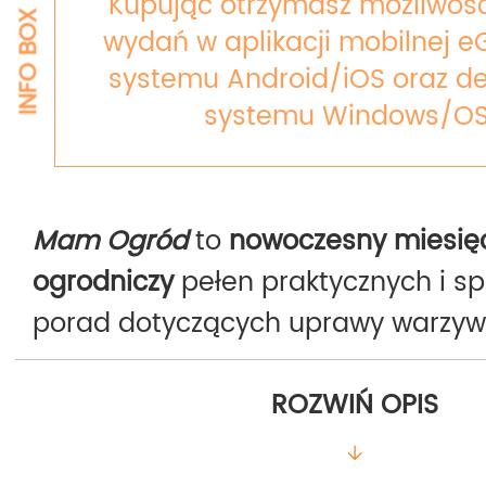
Kupując otrzymasz możliwość
INFO BOX
wydań w aplikacji mobilnej e
systemu Android/iOS oraz de
systemu Windows/OS
Mam Ogród
to
nowoczesny miesięc
ogrodniczy
pełen praktycznych i s
porad dotyczących uprawy warzy
oraz roślin ozdobnych.
Magazyn two
ROZWIŃ OPIS
ogrodnictwa i doświadczeni ogrod
dzielą się wiedzą na temat ekolog