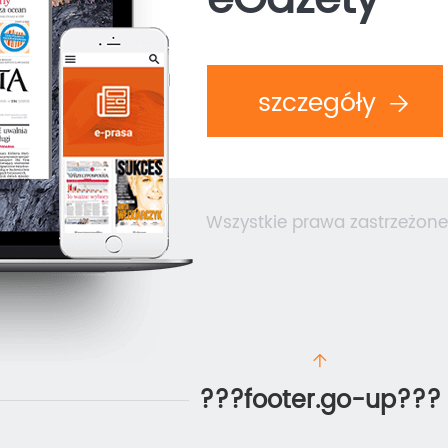
eGazety
szczegóły
Wszystkie prawa zastrzeżone
???footer.go-up???