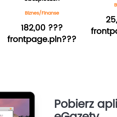
B
Biznes/Finanse
25
182,00 ???
frontp
frontpage.pln???
Pobierz apl