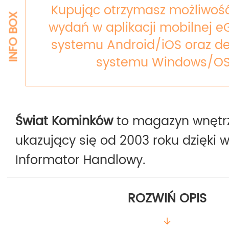
Kupując otrzymasz możliwość
INFO BOX
wydań w aplikacji mobilnej e
systemu Android/iOS oraz de
systemu Windows/OS
Świat Kominków
to magazyn wnętrz
ukazujący się od 2003 roku dzięki
Informator Handlowy.
Jest to jedyne pismo w Polsce w ca
ROZWIŃ OPIS
poświęcone kominkom i piecom. Kw
traktujący te urządzenia jako dob