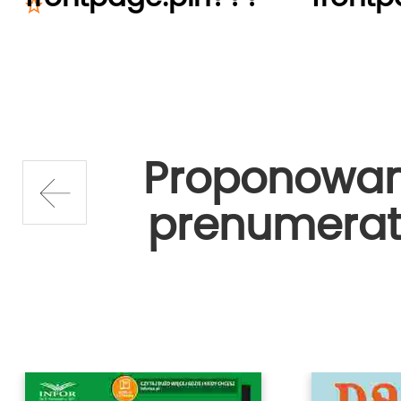
Proponowa
prenumerat
prev