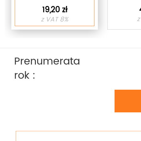
19,20 zł
z
z VAT 8%
Prenumerata
rok :