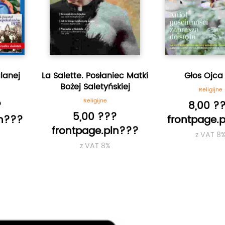
słaniec Matki
Głos Ojca Pio
Łzy Maryi.
etyńskiej
Numer 
Religijne
ijne
Rel
8,00 ???
 ???
5,0
frontpage.pln???
e.pln???
frontpa
z VAT 8%
T 8%
z V