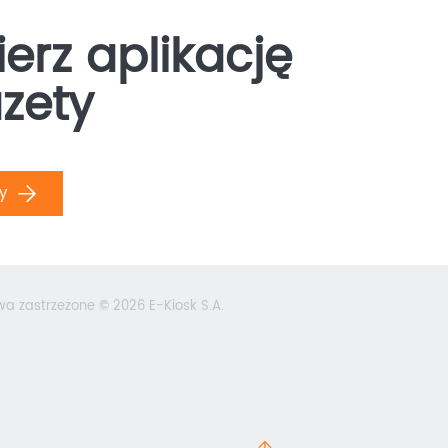
erz aplikację
zety
ły
wa zastrzeżone © 2026 E-Kiosk S.A.