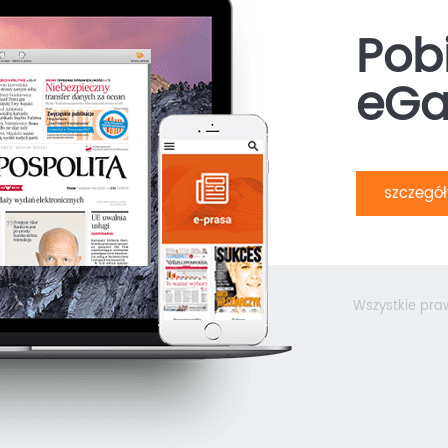
Pobi
eGa
szczegó
Wszystkie pra