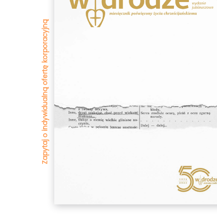
Zapytaj o indywidualną ofertę korporacyjną