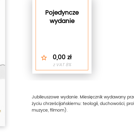
Pojedyncze
wydanie
0,00 zł
z VAT 8%
Jubileuszowe wydanie. Miesięcznik wydawany prz
życiu chrześcijańskiemu: teologii, duchowości, pr
muzyce, filmom).